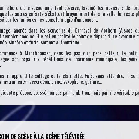
ur le bord d'une scène, un enfant observe, fasciné, les musiciens de l'or
que les autres enfants s'ébattent bruyamment dans la salle, lui reste pl
sé par les lumières, les sons, la magie d'un concert.
image, ancrée dans les souvenirs du Carnaval de Mothern (Alsace du
t sembler anodine. Elle est en réalité le point de départ d'une aventure 
née, sincère et furieusement authentique.
ommence à Munchhausen, dans les pas d'un père batteur. Le petit
agne son papa aux répétitions de l'harmonie municipale, les yeux
.
ns, il apprend le solfège et la clarinette. Puis, sans attendre, il se 
s instruments : accordéon, piano, saxophone, guitare...
didacte précoce, poussé non pas par l'ambition, mais par une véritable pa
OIN DE SCÈNE À LA SCÈNE TÉLÉVISÉE