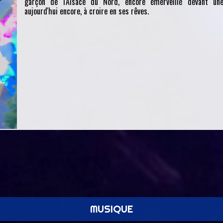
garçon de l'Alsace du Nord, encore émerveillé devant une
aujourd'hui encore, à croire en ses rêves.
MUSIQUE