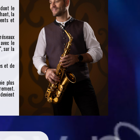
 dont le
hant, la
lents et
 réseaux
 avec le
, sur la
es et de
oie plus
rement.
 devient