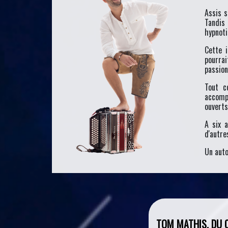
Assis s
Tandis 
hypnoti
Cette 
pourrai
passion
Tout c
accomp
ouverts
A six a
d'autre
Un auto
TOM MATHIS, DU C