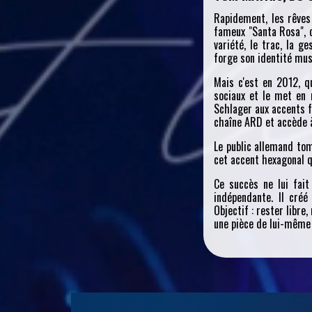
Rapidement, les rêves 
fameux "Santa Rosa", ce
variété, le trac, la g
forge son identité mus
Mais c'est en 2012, q
sociaux et le met en r
Schlager aux accents fr
chaîne ARD et accède à 
Le public allemand to
cet accent hexagonal q
Ce succès ne lui fait
indépendante. Il créé
Objectif : rester libr
une pièce de lui-même 