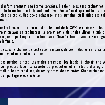
d'enfant prennent une forme concrète. Il rejoint plusieurs orchestres,
tte formation qui le faisait tant rêver. Sur scène, il apprend tout : le c
estion du public. Une école exigeante, mais humaine, où il affine ses ta
icale.
ue tout bascule. Un journaliste allemand de la SWR le repère sur les
elation avec un producteur. Le projet est clair : faire vibrer le public
ançais. Il participe alors à l'émission télévisée "Immer wieder Sonntags"
la finale.
mbe sous le charme de cette voix française, de ces mélodies entraînant
ui devient un atout artistique.
 pas perdre le nord. Lassé des pressions des labels, il choisit une v
 son propore label, sa société de production et un studio d'enregist
e, maître de ses créations, de ses rythmes, de ses envies. Chaque chanson
qu'il partage avec sincérité.