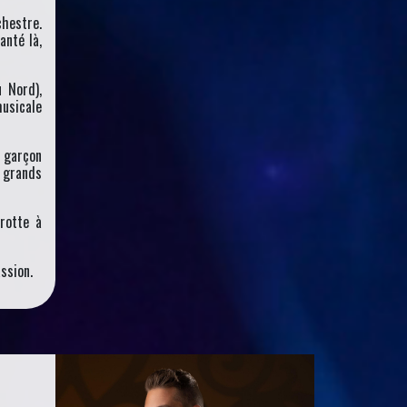
chestre.
anté là,
 Nord),
musicale
 garçon
 grands
frotte à
ssion.