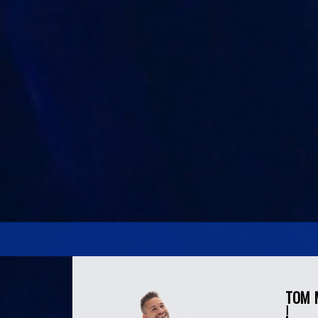
TOM M
!